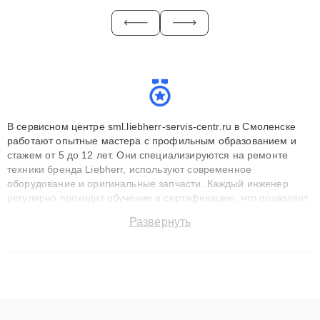
В сервисном центре sml.liebherr-servis-centr.ru в Смоленске
работают опытные мастера с профильным образованием и
стажем от 5 до 12 лет. Они специализируются на ремонте
техники бренда Liebherr, используют современное
оборудование и оригинальные запчасти. Каждый инженер
регулярно проходит обучение и сертификацию, что позволяет
быстро и точноdiagnostikировать поломки и восстанавливать
Развернуть
технику с сохранением гарантии до 3 лет. Наши мастера
решают сложные случаи: от замены матриц и материнских
плат до ремонта после залития и восстановления данных.
Благодаря высокой квалификации и ответственному подходу
клиенты получают быстрый, качественный ремонт и понятные
объяснения по результатам диагностики.