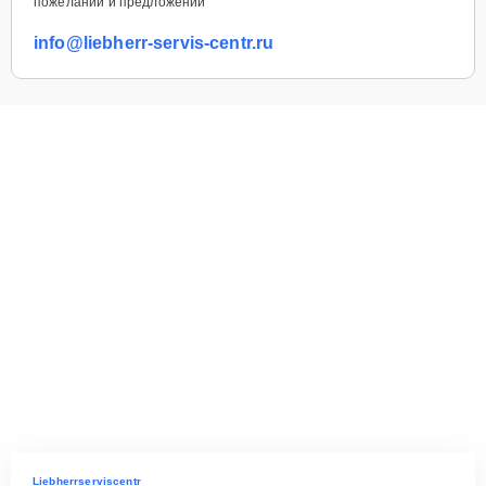
пожеланий и предложений
info@liebherr-servis-centr.ru
Liebherrserviscentr