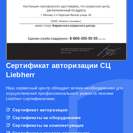
Сертификат авторизации СЦ
Liebherr
Наш сервисный центр обладает всеми необходимыми для
осуществления профессионального ремонта техники
Liebherr сертификатами:
Сертификат авторизации
Сертификаты на оборудование
Сертификаты на комплектующие
Сертификат у каждого специалиста