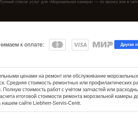
Полный список услуг для «
Морозильная камера
» — по звонку или в чат
имаем к оплате:
Другая 
ельными ценами на ремонт или обслуживание морозильных к
к. Средняя стоимость ремонтных или профилактических раб
. Полную стоимость работ с учётом запчастей или расходн
расчета итоговой стоимости ремонта морозильной камеры д
 нашем сайте Liebherr-Servis-Centr.