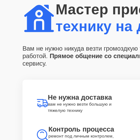
Мастер при
технику на
Вам не нужно никуда везти громоздкую 
работой.
Прямое общение со специали
сервису.
Не нужна доставка
вам не нужно везти большую и
тяжелую технику
Контроль процесса
ремонт под личным контролем,