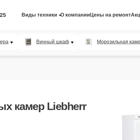
-25
Виды техники
О компании
Цены на ремонт
Ак
мера
Винный шкаф
Морозильная кам
х камер Liebherr