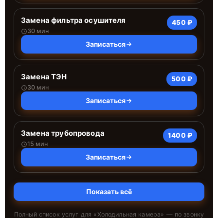
Замена фильтра осушителя
450 ₽
30 мин
Записаться
Замена ТЭН
500 ₽
30 мин
Записаться
Замена трубопровода
1400 ₽
15 мин
Записаться
Показать всё
Полный список услуг для «
Холодильная камера
» — по звонку