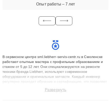
Опыт работы – 7 лет
В сервисном центре sml.liebherr-servis-centr.ru в Смоленске
работают опытные мастера с профильным образованием и
стажем от 5 до 12 лет. Они специализируются на ремонте
техники бренда Liebherr, используют современное
оборудование и оригинальные запчасти. Каждый инженер
регулярно проходит обучение и сертификацию, что позволяет
быстро и точноdiagnostikировать поломки и восстанавливать
Развернуть
технику с сохранением гарантии до 3 лет. Наши мастера
решают сложные случаи: от замены матриц и материнских
плат до ремонта после залития и восстановления данных.
Благодаря высокой квалификации и ответственному подходу