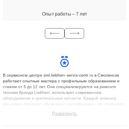
Опыт работы – 7 лет
В сервисном центре sml.liebherr-servis-centr.ru в Смоленске
работают опытные мастера с профильным образованием и
стажем от 5 до 12 лет. Они специализируются на ремонте
техники бренда Liebherr, используют современное
оборудование и оригинальные запчасти. Каждый инженер
регулярно проходит обучение и сертификацию, что позволяет
быстро и точноdiagnostikировать поломки и восстанавливать
Развернуть
технику с сохранением гарантии до 3 лет. Наши мастера
решают сложные случаи: от замены матриц и материнских
плат до ремонта после залития и восстановления данных.