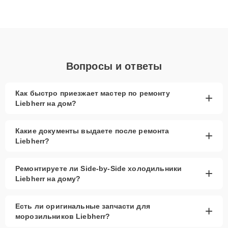
Благодаря высокой квалификации и ответственному подходу
клиенты получают быстрый, качественный ремонт и понятные
объяснения по результатам диагностики.
Вопросы и ответы
Как быстро приезжает мастер по ремонту
+
Liebherr на дом?
Какие документы выдаете после ремонта
+
Liebherr?
Ремонтируете ли Side-by-Side холодильники
+
Liebherr на дому?
Есть ли оригинальные запчасти для
+
морозильников Liebherr?